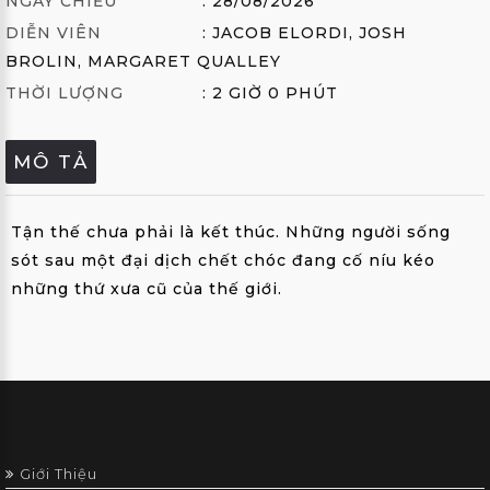
NGÀY CHIẾU
: 28/08/2026
ẢNH
DIỄN VIÊN
: JACOB ELORDI, JOSH
THÀNH
BROLIN, MARGARET QUALLEY
VIÊN
THỜI LƯỢNG
: 2 GIỜ 0 PHÚT
FAQS
MÔ TẢ
LIÊN
HỆ
Tận thế chưa phải là kết thúc. Những người sống
MUA
sót sau một đại dịch chết chóc đang cố níu kéo
GÓI
những thứ xưa cũ của thế giới.
EN
;
Giới Thiệu