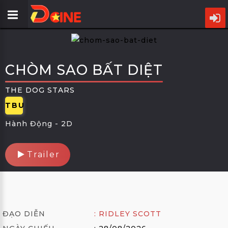
TRANG
CHỦ
CHÒM SAO BẤT DIỆT
LỊCH
CHIẾU
THE DOG STARS
TBU
PHIM
Hành Động -
2D
CỤM
RẠP
Trailer
ƯU
ĐÃI
TIN
ĐẠO DIỄN
: RIDLEY SCOTT
ĐIỆN