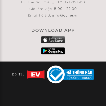
Hotline Sóc Trăng:
02993 895 888
Giờ làm việc:
8:00 - 22:00
Email hỗ trợ:
info@dcine.vn
DOWNLOAD APP
Đối Tác: