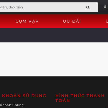
CỤM RẠP
ƯU ĐÃI
U KHOẢN SỬ DỤNG
HÌNH THỨC THANH
TOÁN
 Khoản Chung