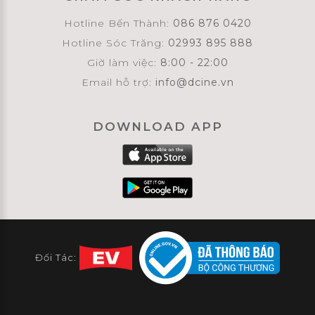
Hotline Bến Thành:
086 876 0420
Hotline Sóc Trăng:
02993 895 888
Giờ làm việc:
8:00 - 22:00
Email hỗ trợ:
info@dcine.vn
DOWNLOAD APP
Đối Tác: