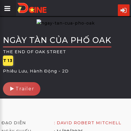
TRANG
CHỦ
NGÀY TÀN CỦA PHỐ OAK
LỊCH
CHIẾU
THE END OF OAK STREET
T13
PHIM
Phiêu Lưu, Hành Động -
2D
CỤM
RẠP
Trailer
ƯU
ĐÃI
TIN
ĐẠO DIỄN
: DAVID ROBERT MITCHELL
ĐIỆN