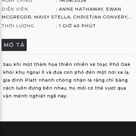
NGÀY CHIẾU
: 14/08/2026
ẢNH
DIỄN VIÊN
: ANNE HATHAWAY, EWAN
THÀNH
MCGREGOR, MAISY STELLA, CHRISTIAN CONVERY,...
VIÊN
THỜI LƯỢNG
: 1 GIỜ 40 PHÚT
FAQS
MÔ TẢ
LIÊN
HỆ
Sau khi một thảm họa thiên nhiên xé toạc Phố Oak
MUA
khỏi khu ngoại ô và đưa con phố đến một nơi xa lạ,
GÓI
gia đình Platt nhanh chóng nhận ra rằng chỉ bằng
cách luôn đứng bên nhau, họ mới có thể vượt qua
EN
vận mệnh nghiệt ngã này.
;