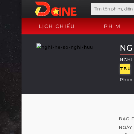
LỊCH CHIẾU
PHIM
NG
NGHI
TBU
Phim 
ĐẠO 
NGÀY 