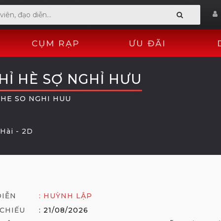
CỤM RẠP
ƯU ĐÃI
HỈ HÈ SỢ NGHỈ HƯU
 HE SO NGHI HUU
Hài -
2D
DIỄN
: HUỲNH LẬP
CHIẾU
: 21/08/2026