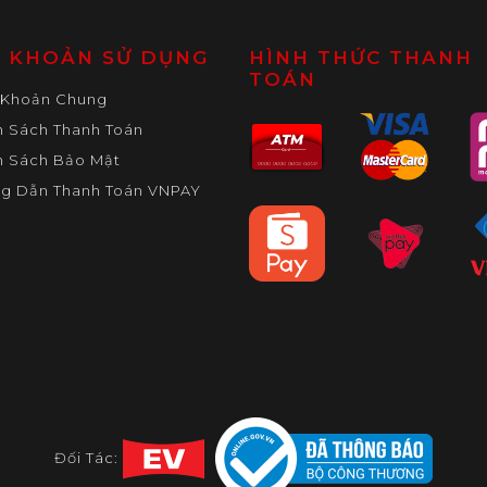
U KHOẢN SỬ DỤNG
HÌNH THỨC THANH
TOÁN
 Khoản Chung
h Sách Thanh Toán
h Sách Bảo Mật
g Dẫn Thanh Toán VNPAY
Đối Tác: