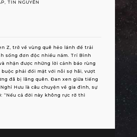
ẬP, TÍN NGUYỄN
n Z, trở về vùng quê hẻo lánh để trải
nh sống đơn độc nhiều năm. Trí Bình
i và nhận được những lời cảnh báo rùng
 buộc phải đối mặt với nỗi sợ hãi, vượt
ừng đã bị lãng quên. Đan xen giữa tiếng
 Nghỉ Hưu là câu chuyện về gia đình, sự
ở: “Nếu cả đời này không rực rỡ thì