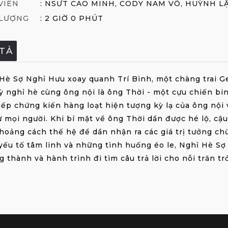
VIÊN
: NSƯT CAO MINH, CODY NAM VÕ, HUỲNH L
 LƯỢNG
: 2 GIỜ 0 PHÚT
TẢ
Hè Sợ Nghỉ Hưu xoay quanh Trí Bình, một chàng trai Ge
ỳ nghỉ hè cùng ông nội là ông Thời - một cựu chiến bi
tiếp chứng kiến hàng loạt hiện tượng kỳ lạ của ông nộ
ừ mọi người. Khi bí mật về ông Thời dần được hé lộ, cậu
hoảng cách thế hệ để dần nhận ra các giá trị tưởng ch
 yếu tố tâm linh và những tình huống éo le, Nghỉ Hè Sợ
g thành và hành trình đi tìm câu trả lời cho nỗi trăn tr
.