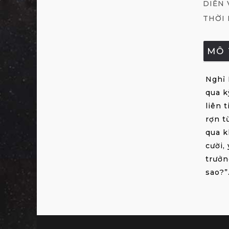
DIỄN 
THỜI
MÔ 
Nghỉ 
qua k
liên 
rợn t
qua k
cười,
trưởn
sao?”