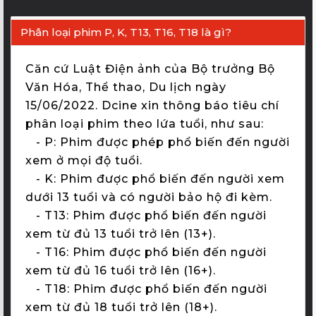
ẢNH
Phân loại phim P, K, T13, T16, T18 là gì?
THÀNH
VIÊN
Căn cứ Luật Điện ảnh của Bộ trưởng Bộ
FAQS
Văn Hóa, Thể thao, Du lịch ngày
15/06/2022. Dcine xin thông báo tiêu chí
LIÊN
phân loại phim theo lứa tuổi, như sau:
HỆ
- P: Phim được phép phổ biến đến người
xem ở mọi độ tuổi.
MUA
-
K: Phim được phổ biến đến người xem
GÓI
dưới 13 tuổi và có người bảo hộ đi kèm.
EN
-
T13: Phim được phổ biến đến người
xem từ đủ 13 tuổi trở lên (13+).
;
-
T16: Phim được phổ biến đến người
xem từ đủ 16 tuổi trở lên (16+).
-
T18: Phim được phổ biến đến người
xem từ đủ 18 tuổi trở lên (18+).