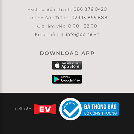
Hotline Bến Thành:
086 876 0420
Hotline Sóc Trăng:
02993 895 888
Giờ làm việc:
8:00 - 22:00
Email hỗ trợ:
info@dcine.vn
DOWNLOAD APP
Đối Tác: