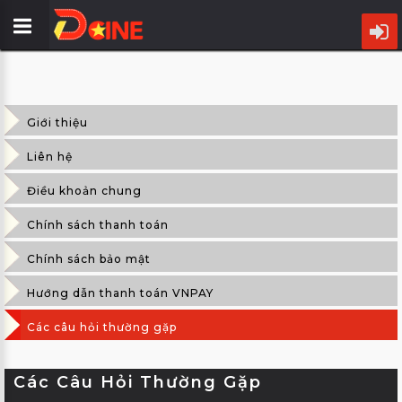
TRANG
CHỦ
Giới thiệu
LỊCH
CHIẾU
Liên hệ
Điều khoản chung
PHIM
Chính sách thanh toán
CỤM
RẠP
Chính sách bảo mật
Hướng dẫn thanh toán VNPAY
ƯU
ĐÃI
Các câu hỏi thường gặp
TIN
Các Câu Hỏi Thường Gặp
ĐIỆN