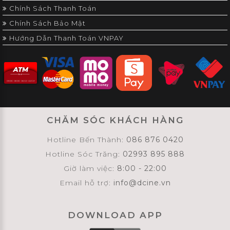
Chính Sách Thanh Toán
Chính Sách Bảo Mật
Hướng Dẫn Thanh Toán VNPAY
CHĂM SÓC KHÁCH HÀNG
Hotline Bến Thành:
086 876 0420
Hotline Sóc Trăng:
02993 895 888
Giờ làm việc:
8:00 - 22:00
Email hỗ trợ:
info@dcine.vn
DOWNLOAD APP