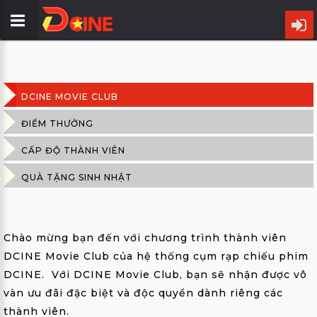
TRANG
CHỦ
DCINE MOVIE CLUB
LỊCH
CHIẾU
ĐIỂM THƯỞNG
CẤP ĐỘ THÀNH VIÊN
PHIM
22
QUÀ TẶNG SINH NHẬT
THG8
CỤM
RẠP
ƯU
Chào mừng bạn đến với chương trình thành viên
ĐÃI
DCINE Movie Club của hệ thống cụm rạp chiếu phim
DCINE. Với DCINE Movie Club, bạn sẽ nhận được vô
TIN
vàn ưu đãi đặc biệt và độc quyền dành riêng các
ĐIỆN
thành viên.