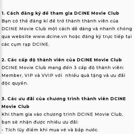
ẢNH
1. Cách đăng ký để tham gia DCINE Movie Club
THÀNH
Bạn có thể đăng kí để trở thành thành viên của
VIÊN
DCINE Movie Club một cách dễ dàng và nhanh chóng
FAQS
qua website www.dcine.vn hoặc đăng ký trực tiếp tại
các cụm rạp DCINE.
LIÊN
HỆ
2. Các cấp độ thành viên của DCINE Movie Club
DCINE Movie Club mang đến 3 cấp độ thành viên:
MUA
Member, VIP và VVIP với nhiều quà tặng và ưu đãi
GÓI
độc quyền.
EN
3. Các ưu đãi của chương trình thành viên DCINE
;
Movie Club
Khi tham gia vào chương trình DCINE Movie Club,
bạn sẽ nhận được nhiều ưu đãi:
- Tích lũy điểm khi mua vé và bắp nước.