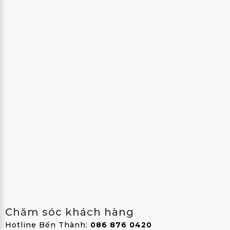
ẢNH
THÀNH
VIÊN
FAQS
LIÊN
HỆ
MUA
GÓI
EN
;
Chăm sóc khách hàng
Hotline Bến Thành:
086 876 0420