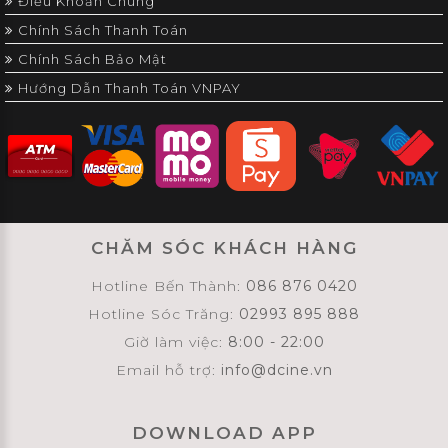
Điều Khoản Chung
Chính Sách Thanh Toán
Chính Sách Bảo Mật
Hướng Dẫn Thanh Toán VNPAY
CHĂM SÓC KHÁCH HÀNG
Hotline Bến Thành:
086 876 0420
Hotline Sóc Trăng:
02993 895 888
Giờ làm việc:
8:00 - 22:00
Email hỗ trợ:
info@dcine.vn
DOWNLOAD APP