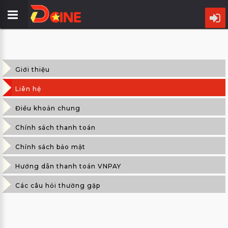
TRANG
CHỦ
Giới thiệu
LỊCH
CHIẾU
Liên hệ
Điều khoản chung
PHIM
Chính sách thanh toán
CỤM
RẠP
Chính sách bảo mật
Hướng dẫn thanh toán VNPAY
ƯU
ĐÃI
Các câu hỏi thường gặp
TIN
ĐIỆN