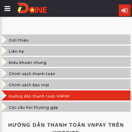
TRANG
CHỦ
Giới thiệu
LỊCH
CHIẾU
Liên hệ
Điều khoản chung
PHIM
Chính sách thanh toán
CỤM
RẠP
Chính sách bảo mật
Hướng dẫn thanh toán VNPAY
ƯU
17
ĐÃI
Các câu hỏi thường gặp
THG11
TIN
HƯỚNG DẪN THANH TOÁN VNPAY TRÊN
ĐIỆN