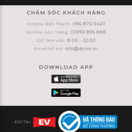
CHĂM SÓC KHÁCH HÀNG
Hotline Bến Thành:
086 876 0420
Hotline Sóc Trăng:
02993 895 888
Giờ làm việc:
8:00 - 22:00
Email hỗ trợ:
info@dcine.vn
DOWNLOAD APP
Đối Tác: