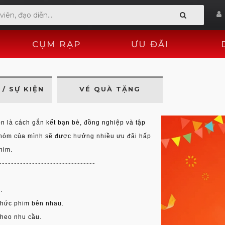
CỤM RẠP
ƯU ĐÃI
/ SỰ KIỆN
VÉ QUÀ TẶNG
còn là cách gắn kết bạn bè, đồng nghiệp và tập
nhóm của mình sẽ được hưởng nhiều ưu đãi hấp
him.
--------------------------------
.
hức phim bên nhau.
theo nhu cầu.