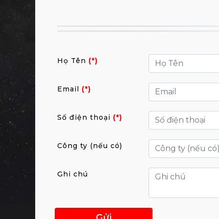
Họ Tên
(*)
Email
(*)
Số điện thoại
(*)
Công ty (nếu có)
Ghi chú
Gửi