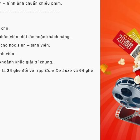
h – hình ảnh chuẩn chiếu phim.
--------------------------------
 cho:
nhân viên, đối tác hoặc khách hàng.
cho học sinh – sinh viên.
ành viên.
hoảnh khắc giải trí chung.
g là
24 ghế
đối với rạp
Cine De Luxe
và
64 ghế