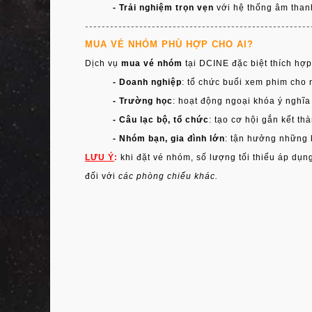
- Trải nghiệm trọn vẹn
với hệ thống âm than
------------------------------------------------------
MUA VÉ NHÓM PHÙ HỢP CHO AI?
Dịch vụ
mua vé nhóm
tại DCINE đặc biệt thích hợp
- Doanh nghiệp
: tổ chức buổi xem phim cho 
- Trường học
: hoạt động ngoại khóa ý nghĩa 
- Câu lạc bộ, tổ chức
: tạo cơ hội gắn kết th
- Nhóm bạn, gia đình lớn
: tận hưởng những k
LƯU Ý
:
khi đặt vé nhóm, số lượng tối thiểu áp dụn
đối với
các phòng chiếu khác.