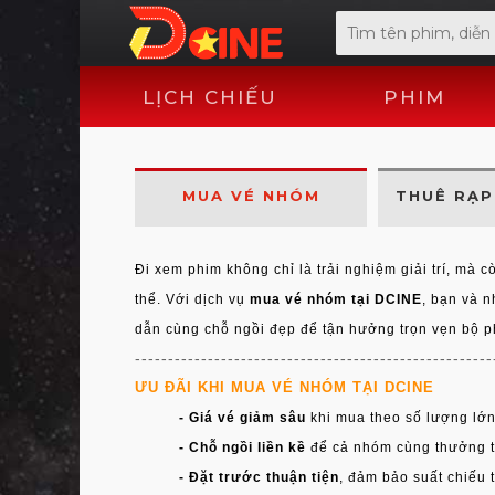
LỊCH CHIẾU
PHIM
MUA VÉ NHÓM
THUÊ RẠP 
Đi xem phim không chỉ là trải nghiệm giải trí, mà 
thể. Với dịch vụ
mua vé nhóm tại DCINE
, bạn và 
dẫn cùng chỗ ngồi đẹp để tận hưởng trọn vẹn bộ p
------------------------------------------------------
ƯU ĐÃI KHI MUA VÉ NHÓM TẠI DCINE
- Giá vé giảm sâu
khi mua theo số lượng lớn
- Chỗ ngồi liền kề
để cả nhóm cùng thưởng t
- Đặt trước thuận tiện
, đảm bảo suất chiếu 