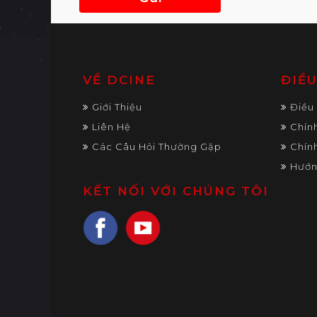
VỀ DCINE
ĐIỀ
Giới Thiệu
Điều
Liên Hệ
Chín
Các Câu Hỏi Thường Gặp
Chín
Hướn
KẾT NỐI VỚI CHÚNG TÔI