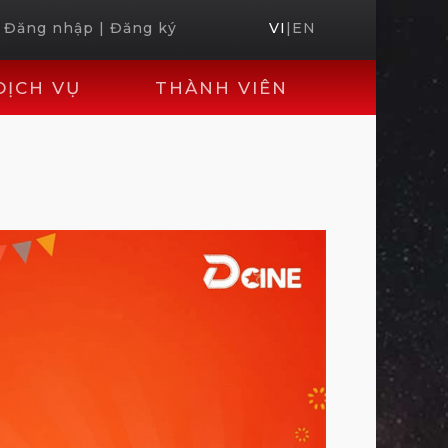
Đăng nhập
|
Đăng ký
VI
|
EN
DỊCH VỤ
THÀNH VIÊN