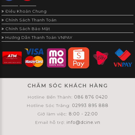
Điều Khoản Chung
Chính Sách Thanh Toán
Chính Sách Bảo Mật
Hướng Dẫn Thanh Toán VNPAY
CHĂM SÓC KHÁCH HÀNG
Hotline Bến Thành:
086 876 0420
Hotline Sóc Trăng:
02993 895 888
Giờ làm việc:
8:00 - 22:00
Email hỗ trợ:
info@dcine.vn