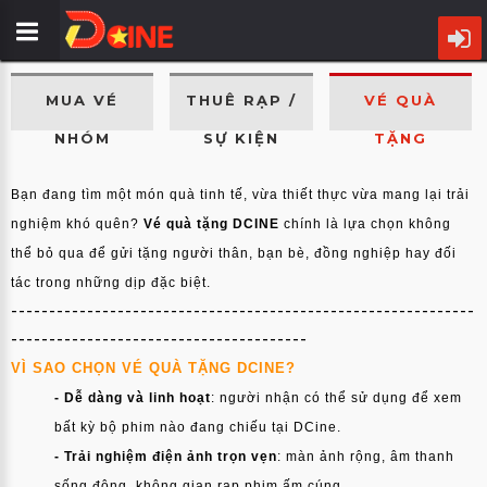
TRANG
MUA VÉ
THUÊ RẠP /
VÉ QUÀ
CHỦ
NHÓM
SỰ KIỆN
TẶNG
LỊCH
CHIẾU
Bạn đang tìm một món quà tinh tế, vừa thiết thực vừa mang lại trải
nghiệm khó quên?
Vé quà tặng DCINE
chính là lựa chọn không
PHIM
thể bỏ qua để gửi tặng người thân, bạn bè, đồng nghiệp hay đối
CỤM
tác trong những dịp đặc biệt.
-------------------------------------------------------------
RẠP
---------------------------------------
ƯU
VÌ SAO CHỌN VÉ QUÀ TẶNG DCINE?
ĐÃI
- Dễ dàng và linh hoạt
: người nhận có thể sử dụng để xem
bất kỳ bộ phim nào đang chiếu tại DCine.
TIN
- Trải nghiệm điện ảnh trọn vẹn
: màn ảnh rộng, âm thanh
ĐIỆN
sống động, không gian rạp phim ấm cúng.