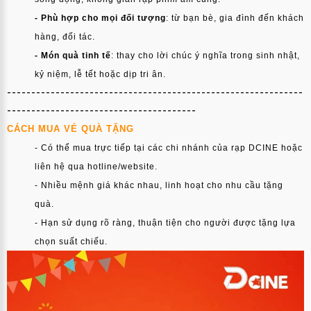
ẢNH
- Phù hợp cho mọi đối tượng
: từ bạn bè, gia đình đến khách
THÀNH
hàng, đối tác.
VIÊN
- Món quà tinh tế
: thay cho lời chúc ý nghĩa trong sinh nhật,
kỷ niệm, lễ tết hoặc dịp tri ân.
FAQS
-------------------------------------------------------------
LIÊN
---------------------------------------
HỆ
CÁCH MUA VÉ QUÀ TẶNG
- Có thể mua trực tiếp tại các chi nhánh của rạp DCINE hoặc
MUA
liên hệ qua hotline/website.
GÓI
- Nhiều mệnh giá khác nhau, linh hoạt cho nhu cầu tặng
EN
quà.
- Hạn sử dụng rõ ràng, thuận tiện cho người được tặng lựa
;
chọn suất chiếu.