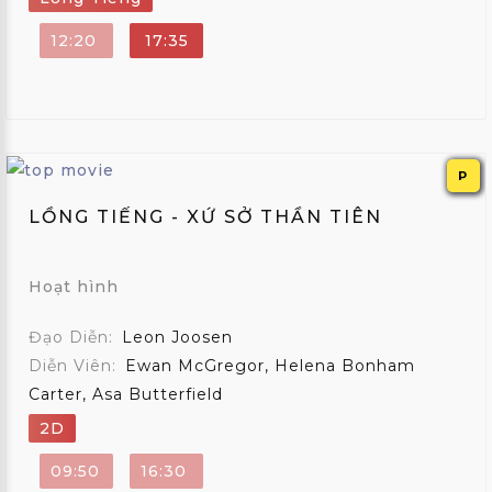
12:20
17:35
P
LỒNG TIẾNG - XỨ SỞ THẦN TIÊN
Hoạt hình
Đạo Diễn:
Leon Joosen
Diễn Viên:
Ewan McGregor, Helena Bonham
Carter, Asa Butterfield
2D
09:50
16:30