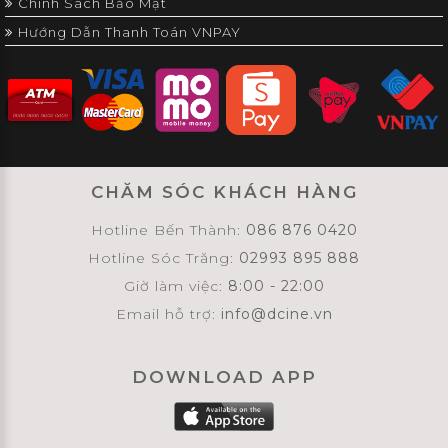
Chính Sách Bảo Mật
Hướng Dẫn Thanh Toán VNPAY
CHĂM SÓC KHÁCH HÀNG
Hotline Bến Thành:
086 876 0420
Hotline Sóc Trăng:
02993 895 888
Giờ làm việc:
8:00 - 22:00
Email hỗ trợ:
info@dcine.vn
DOWNLOAD APP