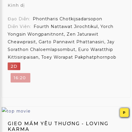
Kinh dị
Đạo Diễn:
Phontharis Chotkijsadarsopon
Diễn Viên:
Fourth Nattawat Jirochtikul, Yorch
Yongsin Wongpanitnont, Zen Jaturawit
Cheawprasit, Garto Pannawit Phattanasiri, Jay
Sorathon Chaloemlapsombut, Euro Waratthip
Kittisiripaisan, Toey Worapat Pakphatphornpob
2D
16:20
P
GIEO MẦM YÊU THƯƠNG - LOVING
KARMA