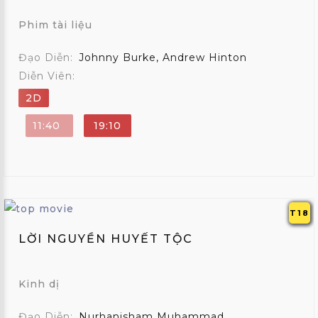
Phim tài liệu
Đạo Diễn:
Johnny Burke, Andrew Hinton
Diễn Viên:
2D
11:40
19:10
T18
LỜI NGUYỀN HUYẾT TỘC
Kinh dị
Đạo Diễn:
Nurhanisham Muhammad