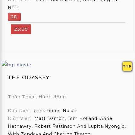
Bình
2D
23:00
T16
THE ODYSSEY
Thần Thoại, Hành động
Đạo Diễn:
Christopher Nolan
Diễn Viên:
Matt Damon, Tom Holland, Anne
Hathaway, Robert Pattinson And Lupita Nyong’o,
With Zendaya And Charlize Theron.