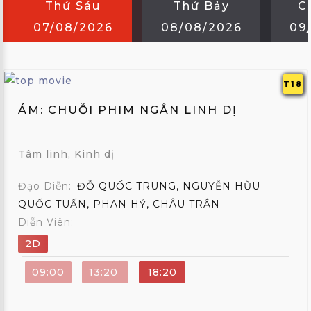
ẢNH
Thứ Sáu
Thứ Bảy
Ch
07/08/2026
08/08/2026
09
THÀNH
VIÊN
FAQS
T18
ÁM: CHUỖI PHIM NGẮN LINH DỊ
LIÊN
HỆ
Tâm linh, Kinh dị
MUA
GÓI
Đạo Diễn:
ĐỖ QUỐC TRUNG, NGUYỄN HỮU
QUỐC TUẤN, PHAN HỶ, CHÂU TRẦN
EN
Diễn Viên:
;
2D
09:00
13:20
18:20