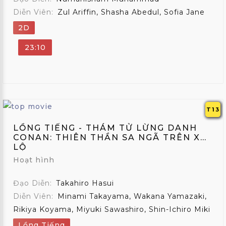
Diễn Viên:
Zul Ariffin, Shasha Abedul, Sofia Jane
2D
23:10
T13
LỒNG TIẾNG - THÁM TỬ LỪNG DANH
CONAN: THIÊN THẦN SA NGÃ TRÊN XA
LỘ
Hoạt hình
Đạo Diễn:
Takahiro Hasui
Diễn Viên:
Minami Takayama, Wakana Yamazaki,
Rikiya Koyama, Miyuki Sawashiro, Shin-Ichiro Miki
Lồng Tiếng