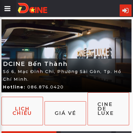
TRANG
CHỦ
LỊCH
CHIẾU
DCINE Bến Thành
PHIM
Số 6, Mạc Đĩnh Chi, Phường Sài Gòn, Tp. Hồ
CỤM
Chí Minh.
RẠP
Hotline:
086.876.0420
ƯU
CINE
ĐÃI
LỊCH
DE
CHIẾU
GIÁ VÉ
LUXE
TIN
ĐIỆN