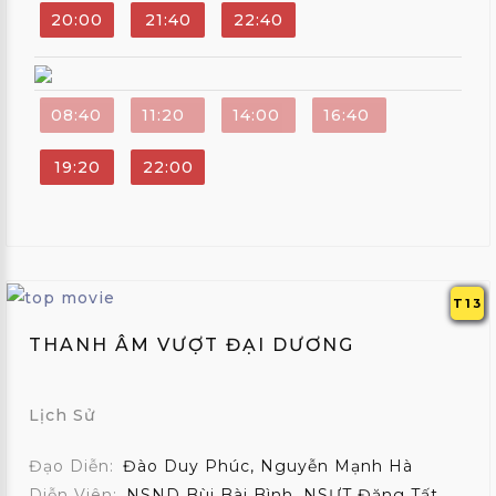
20:00
21:40
22:40
08:40
11:20
14:00
16:40
19:20
22:00
T13
THANH ÂM VƯỢT ĐẠI DƯƠNG
Lịch Sử
Đạo Diễn:
Đào Duy Phúc, Nguyễn Mạnh Hà
Diễn Viên:
NSND Bùi Bài Bình, NSƯT Đặng Tất