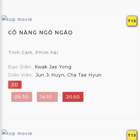
T13
CÔ NÀNG NGỔ NGÁO
Tình Cảm, Phim hài
Đạo Diễn:
Kwak Jae Yong
Diễn Viên:
Jun Ji Huyn, Cha Tae Hyun
2D
09:30
14:10
20:50
T13